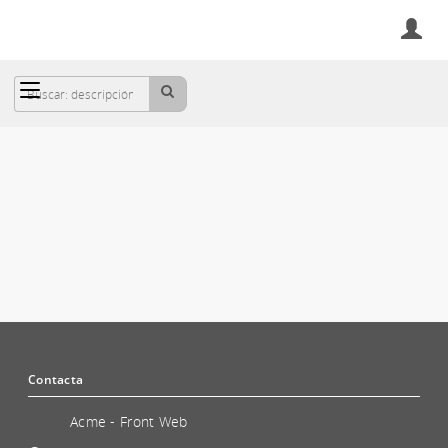
Cesta
TARJETAS DE RED (WIRELESS, WI-FI,
INALÁMBRICAS)
Contacta
Acme - Front Web