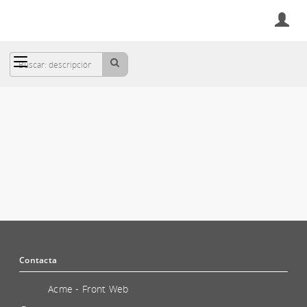
Cesta
SOFTWARE
Contacta
Acme - Front Web