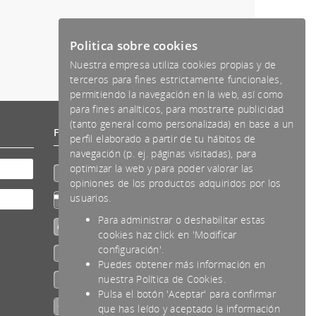
Politica sobre cookies
Nuestra empresa utiliza cookies propias y de
terceros para fines estrictamente funcionales,
permitiendo la navegación en la web, así como
para fines analíticos, para mostrarte publicidad
(tanto general como personalizada) en base a un
Formas de pago aceptadas
perfil elaborado a partir de tu hábitos de
navegación (p. ej. páginas visitadas), para
optimizar la web y para poder valorar las
Transferencia
opiniones de los productos adquiridos por los
usuarios.
Tarjeta
Para administrar o deshabilitar estas
Paypal
cookies haz click en 'Modificar
configuración'.
Contrareembolso
Puedes obtener más información en
nuestra Política de Cookies.
Efectivo
Pulsa el botón 'Aceptar' para confirmar
Cofidis (financiado)
que has leído y aceptado la información