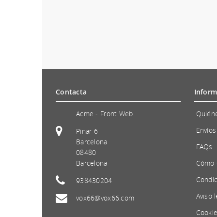
Contacta
Inform
Acme - Front Web
Quién
Envíos
Pinar 6
Barcelona
FAQs
08480
Barcelona
Cómo 
Condic
938430204
Aviso l
vox66@vox66.com
Cooki