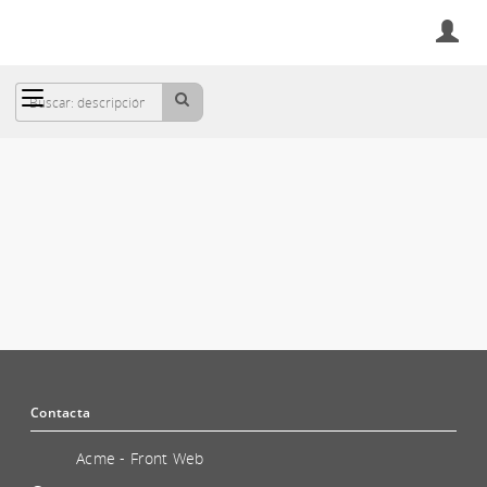
Cesta
CARGADORES
Contacta
Acme - Front Web